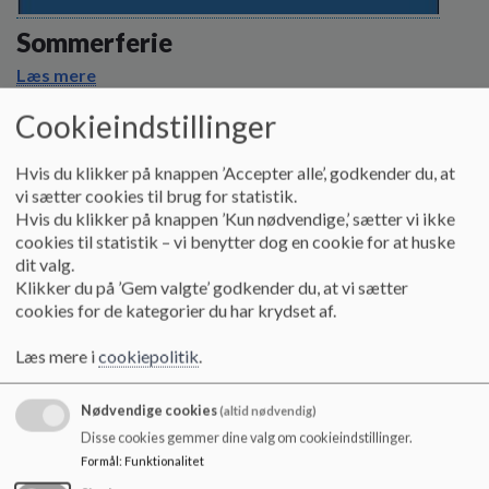
o
l
Sommerferie
d
Læs mere
e
t
Cookieindstillinger
Hvis du klikker på knappen ’Accepter alle’, godkender du, at
vi sætter cookies til brug for statistik.
Hvis du klikker på knappen ’Kun nødvendige,’ sætter vi ikke
cookies til statistik – vi benytter dog en cookie for at huske
dit valg.
Klikker du på ’Gem valgte’ godkender du, at vi sætter
cookies for de kategorier du har krydset af.
Læs mere i
cookiepolitik
.
Nødvendige cookies
(altid nødvendig)
Disse cookies gemmer dine valg om cookieindstillinger.
Formål
:
Funktionalitet
Pejlemærker