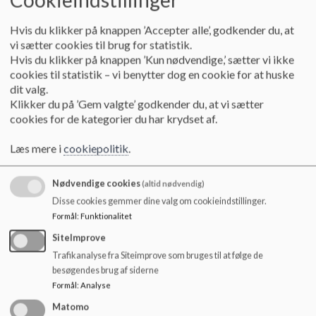
Vores leverandør til jeres skole er Dj catering, maden bliver
o
som altid pakket portionsvis og leveret i termotasker/kasser.
l
Hvis du klikker på knappen ’Accepter alle’, godkender du, at
d
vi sætter cookies til brug for statistik.
Bestilling foregår på
skolemad.nu
eller via vores app
e
Hvis du klikker på knappen ’Kun nødvendige,’ sætter vi ikke
skolemad.nu med det grønne æble, hvor det er muligt at
t
cookies til statistik – vi benytter dog en cookie for at huske
bestille skolemad, når det passer dig. Bestillingsfristen er kl.
dit valg.
6.30, med levering samme dag.
Klikker du på ’Gem valgte’ godkender du, at vi sætter
cookies for de kategorier du har krydset af.
Hvis du ikke allerede har en bruger, kan du se i vedhæftede
brugermanual, hvordan du opretter dig og bestiller mad.
Læs mere i
cookiepolitik
.
Indtil 27.10.2025 kører det som en prøveordning og er gratis
at bruge, derefter koster det et elevgebyr på 29 kr. pr. elev
for et skoleår.
Nødvendige cookies
(altid nødvendig)
Disse cookies gemmer dine valg om cookieindstillinger.
Hvis du får brug for hjælp, er du velkommen til at kontakte
Formål
:
Funktionalitet
skolemad.nu på telefon 7199 8882 eller på e-
mail
info@skolemad.nu
.
SiteImprove
Trafikanalyse fra Siteimprove som bruges til at følge de
Hvem kan bestille mad: 3.-9. klasser + ST2 + ST3
besøgendes brug af siderne
Formål
:
Analyse
Hvor hentes maden: Maden hentes oppe på kontoret
Matomo