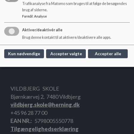
Trafikanalyse fra Matomo som bruges til at følge de besøgendes
Skolemælk
brug af siderne.
Formål
:
Analyse
Skolemælken bestilles for et halvt år ad gangen og kan
bestilles her:
www.skolemaelk.dk/
Aktiver/deaktivér alle
Brug denne kontakt til at aktivere/deaktivere alle apps.
Se i øvrigt også skolens kostpolitik under Skolebestyrelsens
Kun nødvendige
Accepter valgte
Accepter alle
principper.
VILDBJERG SKOLE
Bjørnkærvej 2, 7480 Vildbjerg
vildbjerg.skole@herning.dk
+45 96 28 77 00
EAN NR.
5798005550778
Tilgængelighedserklæring