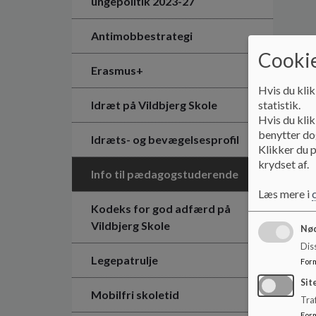
ungepolitik 2023-27
Antimobbestrategi
Cookie
Erasmus+
Hvis du klik
statistik.
Idræt på Vildbjerg Skole
Hvis du klik
benytter dog
Idræts- og bevægelsesprofil
Klikker du p
krydset af.
Info til pædagogstuderende
Læs mere i
Kodeks for god adfærd på
Vildbjerg Skole
Nød
Dis
Legepatrulje
For
Sit
Mobilfri skoletid
Traf
For