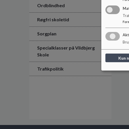
Ordblindhed
Ma
Tra
Røgfri skoletid
For
Sorgplan
Akt
Brug
Specialklasser på Vildbjerg
Skole
Kun 
Trafikpolitik