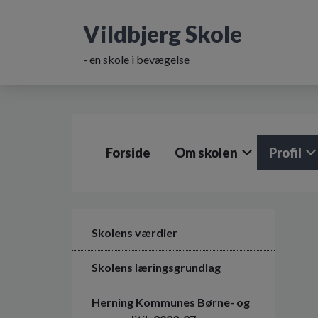
G
å
Vildbjerg Skole
t
i
- en skole i bevægelse
l
h
o
v
e
d
Forside
Om skolen
Profil
i
n
d
h
o
l
Skolens værdier
d
e
Skolens læringsgrundlag
t
Herning Kommunes Børne- og