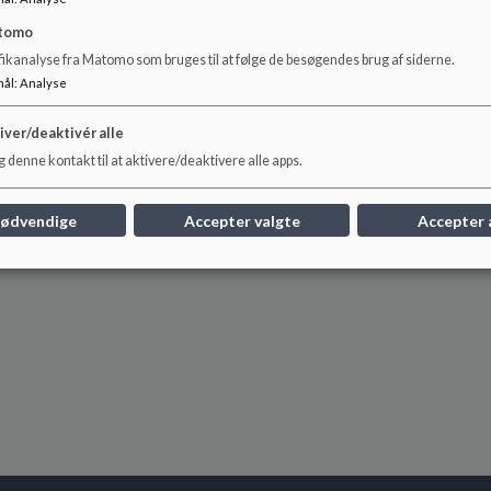
tomo
fikanalyse fra Matomo som bruges til at følge de besøgendes brug af siderne.
mål
:
Analyse
iver/deaktivér alle
 denne kontakt til at aktivere/deaktivere alle apps.
nødvendige
Accepter valgte
Accepter 