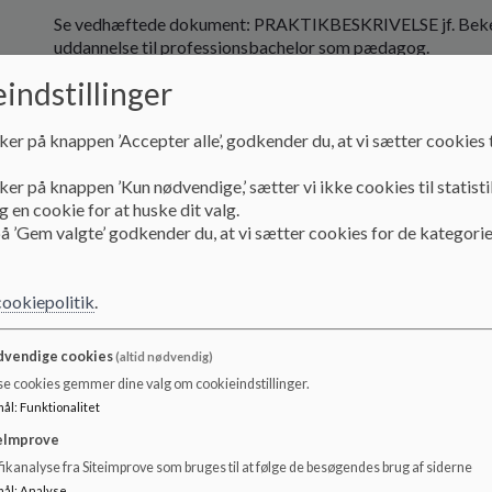
Se vedhæftede dokument: PRAKTIKBESKRIVELSE jf. Beken
uddannelse til professionsbachelor som pædagog.
indstillinger
Tag endelig kontakt, hvis du kunne tænke dig at være hos o
Kontaktperson er skoleleder Rikke Grann.
ker på knappen ’Accepter alle’, godkender du, at vi sætter cookies t
Dokumenter
ker på knappen ’Kun nødvendige,’ sætter vi ikke cookies til statisti
Praktikbeskrivelse for SFO
 en cookie for at huske dit valg.
å ’Gem valgte’ godkender du, at vi sætter cookies for de kategorie
cookiepolitik
.
vendige cookies
(altid nødvendig)
se cookies gemmer dine valg om cookieindstillinger.
mål
:
Funktionalitet
eImprove
ikanalyse fra Siteimprove som bruges til at følge de besøgendes brug af siderne
mål
:
Analyse