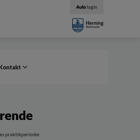
login
Kontakt
erende
es praktikperioder.