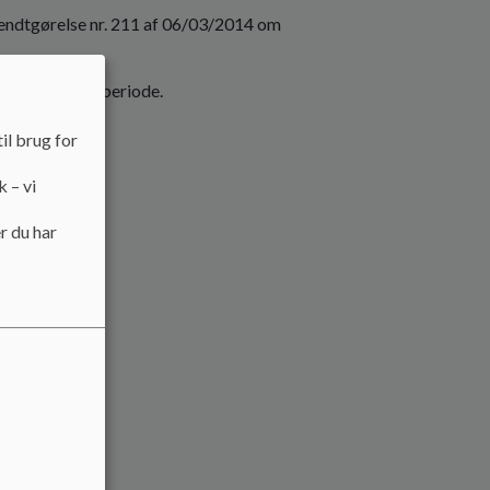
dtgørelse nr. 211 af 06/03/2014 om
s i din praktikperiode.
il brug for
k – vi
r du har