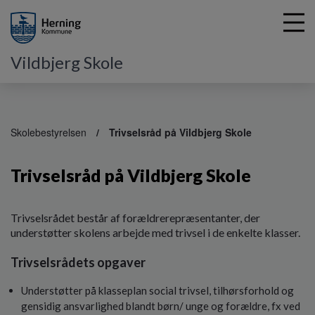
Vildbjerg Skole
G
å
Skolebestyrelsen
Trivselsråd på Vildbjerg Skole
t
i
Trivselsråd på Vildbjerg Skole
l
h
o
v
Trivselsrådet består af forældrerepræsentanter, der
e
understøtter skolens arbejde med trivsel i de enkelte klasser.
d
Trivselsrådets opgaver
i
n
Understøtter på klasseplan social trivsel, tilhørsforhold og
d
h
gensidig ansvarlighed blandt børn/ unge og forældre, fx ved