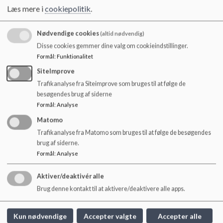
Læs mere i
cookiepolitik
.
Sådan vælges trivselsrådet i 0.-6. årgang
Nødvendige cookies
(altid nødvendig)
Trivselsrådet består af fire forældre og sidder to år ad
Disse cookies gemmer dine valg om cookieindstillinger.
gangen i et automatisk rul, så alle børn i løbet af
Formål
:
Funktionalitet
grundskoleforløbet er repræsenteret.
SiteImprove
Trafikanalyse fra Siteimprove som bruges til at følge de
besøgendes brug af siderne
Sådan vælges trivselsrådet i 7.-9. årgang
Formål
:
Analyse
Trivselsrådet består af 2-4 forældre og vælges efter
Matomo
følgende princip, hvis det er muligt:
Trafikanalyse fra Matomo som bruges til at følge de besøgendes
En fra Sinding skoledistrikt eller Friskolen Asgaard
brug af siderne.
En fra Kildebakkens skoledistrikt
Formål
:
Analyse
En fra Timrings skoledistrikt
En fra Vildbjerg Skoles skoledistrikt.
Aktiver/deaktivér alle
Brug denne kontakt til at aktivere/deaktivere alle apps.
Kun nødvendige
Accepter valgte
Accepter alle
Klasselærerens rolle i forhold til trivselsrådet