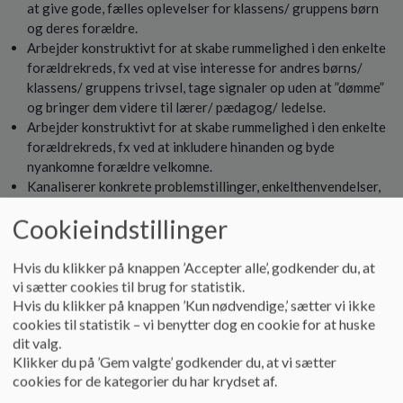
o
at give gode, fælles oplevelser for klassens/ gruppens børn
l
og deres forældre.
d
Arbejder konstruktivt for at skabe rummelighed i den enkelte
e
forældrekreds, fx ved at vise interesse for andres børns/
t
klassens/ gruppens trivsel, tage signaler op uden at ”dømme”
og bringer dem videre til lærer/ pædagog/ ledelse.
Arbejder konstruktivt for at skabe rummelighed i den enkelte
forældrekreds, fx ved at inkludere hinanden og byde
nyankomne forældre velkomne.
Kanaliserer konkrete problemstillinger, enkelthenvendelser,
svære problematikker osv. videre til lærer/ pædagog/
Cookieindstillinger
ledelsen.
Hvis du klikker på knappen ’Accepter alle’, godkender du, at
vi sætter cookies til brug for statistik.
Opgavens omfang
Hvis du klikker på knappen ’Kun nødvendige,’ sætter vi ikke
cookies til statistik – vi benytter dog en cookie for at huske
Der holdes møde ca. 2-3 gange om året af ca. en times
dit valg.
varighed.
Klikker du på ’Gem valgte’ godkender du, at vi sætter
Der arrangeres mindst et trivselsarrangement i løbet af et
cookies for de kategorier du har krydset af.
skoleår.