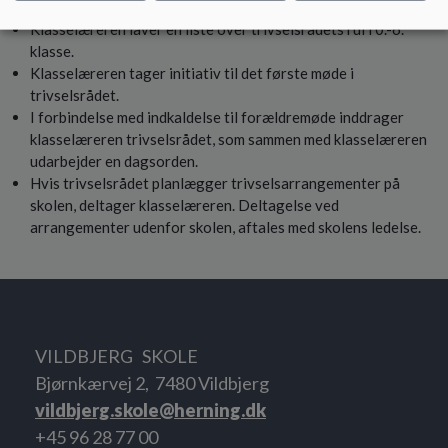
Klasselæreren laver en liste over trivselsrådets rul i 0.-6.
klasse.
Klasselæreren tager initiativ til det første møde i
trivselsrådet.
I forbindelse med indkaldelse til forældremøde inddrager
klasselæreren trivselsrådet, som sammen med klasselæreren
udarbejder en dagsorden.
Hvis trivselsrådet planlægger trivselsarrangementer på
skolen, deltager klasselæreren. Deltagelse ved
arrangementer udenfor skolen, aftales med skolens ledelse.
VILDBJERG SKOLE
Bjørnkærvej 2, 7480 Vildbjerg
vildbjerg.skole@herning.dk
+45 96 28 77 00