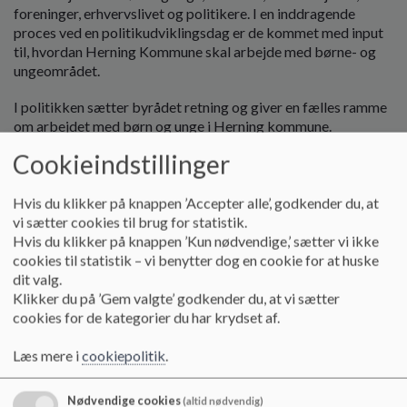
o
foreninger, erhvervslivet og politikere. I en inddragende
l
proces ved en politikudviklingsdag er de kommet med input
d
til, hvordan Herning Kommune skal arbejde med børne- og
e
ungeområdet.
t
I politikken sætter byrådet retning og giver en fælles ramme
om arbejdet med børn og unge i Herning kommune.
Politikken afspejler de værdier børn og unge mødes med
Cookieindstillinger
uanset behov og alder.
Herning Kommunes Børne- og Ungepolitik foldes ud i tre
Hvis du klikker på knappen ’Accepter alle’, godkender du, at
temaer, som sammen sætter en retning for dialog og handling
vi sætter cookies til brug for statistik.
både centralt og lokalt:
Hvis du klikker på knappen ’Kun nødvendige,’ sætter vi ikke
cookies til statistik – vi benytter dog en cookie for at huske
Børn og unges dannelse og deltagelse i fællesskaber
dit valg.
Klikker du på ’Gem valgte’ godkender du, at vi sætter
Leg, læring og sundhed for alle børn og unge
cookies for de kategorier du har krydset af.
Forældre og netværk som positive rollemodeller i børn og
Læs mere i
cookiepolitik
.
unges liv.
Nødvendige cookies
(altid nødvendig)