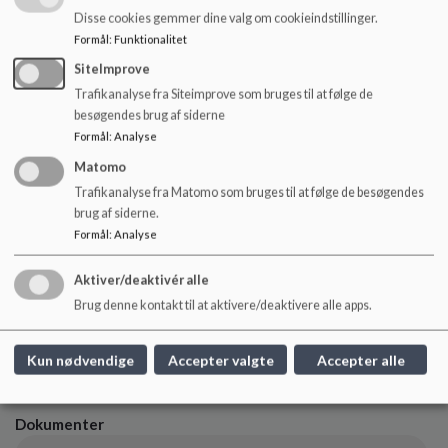
Disse cookies gemmer dine valg om cookieindstillinger.
Formål
:
Funktionalitet
Her kan du se mere om Herning Kommunes Børne- og
SiteImprove
Ungepolitik 2023-27.
Trafikanalyse fra Siteimprove som bruges til at følge de
https://www.herning.dk/politik/politikker-strategier-
besøgendes brug af siderne
og-planer/kommunens-politikker/boerne-og-
Formål
:
Analyse
ungepolitik
Matomo
Trafikanalyse fra Matomo som bruges til at følge de besøgendes
brug af siderne.
Formål
:
Analyse
Folkeskoleløftet 2025
I efteråret 2025 vedtog Herning Kommune
Aktiver/deaktivér alle
"Folkeskoleløftet".
Brug denne kontakt til at aktivere/deaktivere alle apps.
Se mere her:
https://www.herning.dk/borger/skole-og-
uddannelse/folkeskoleloeftet
Kun nødvendige
Accepter valgte
Accepter alle
Dokumenter