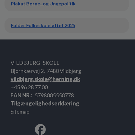
Plakat Børne- og Ungepolitik
Folder Folkeskoleløftet 2025
VILDBJERG SKOLE
Bjørnkærvej 2, 7480 Vildbjerg
vildbjerg.skole@herning.dk
+45 96 28 77 00
EAN NR.
5798005550778
Tilgængelighedserklæring
Sitemap