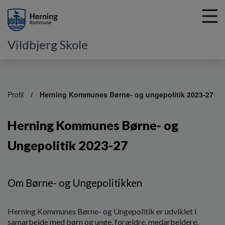
Vildbjerg Skole
G
å
Profil
Herning Kommunes Børne- og ungepolitik 2023-27
t
i
Herning Kommunes Børne- og
l
h
Ungepolitik 2023-27
o
v
e
d
Om Børne- og Ungepolitikken
i
n
d
Herning Kommunes Børne- og Ungepolitik er udviklet i
h
samarbejde med børn og unge, forældre, medarbejdere,