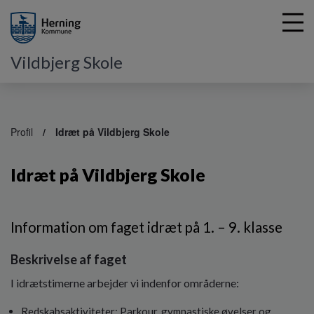
Vildbjerg Skole
G
å
Profil
Idræt på Vildbjerg Skole
t
i
Idræt på Vildbjerg Skole
l
h
o
v
Information om faget idræt på 1. – 9. klasse
e
d
Beskrivelse af faget
i
n
I idrætstimerne arbejder vi indenfor områderne:
d
h
Redskabsaktiviteter: Parkour, gymnastiske øvelser og