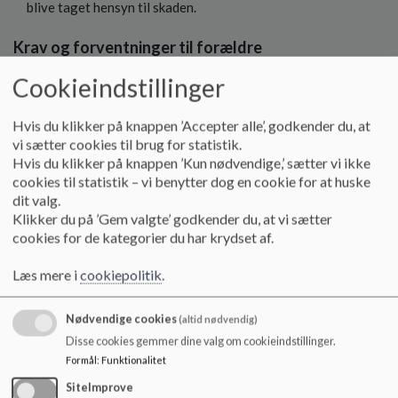
blive taget hensyn til skaden.
Krav og forventninger til forældre
Cookieindstillinger
At forældrene er behjælpelige med at deres barn medbringer
passende påklædning – herunder også sko.
At forældre er behjælpelige med at deres barn medbringer
Hvis du klikker på knappen ’Accepter alle’, godkender du, at
håndklæde til bad efter idrætstimerne.
vi sætter cookies til brug for statistik.
At forældrene skriver en besked til idrætslæreren, og også
Hvis du klikker på knappen ’Kun nødvendige,’ sætter vi ikke
gerne klasselæreren i Aula, hvis eleven skal fritages de
cookies til statistik – vi benytter dog en cookie for at huske
dit valg.
fysiske aktiviteter. Heri forklares årsagen til fritagelsen.
Klikker du på ’Gem valgte’ godkender du, at vi sætter
cookies for de kategorier du har krydset af.
Fritagelse
Læs mere i
cookiepolitik
.
Undervisning
Nødvendige cookies
(altid nødvendig)
Ved fritagelse forventes det, at eleven stadig er til stede i
Disse cookies gemmer dine valg om cookieindstillinger.
undervisningen.
Formål
:
Funktionalitet
De vil fortsat modtage instruktioner.
SiteImprove