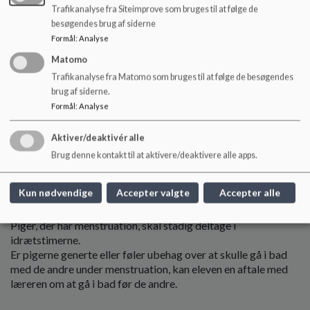
De vil se på.
Trafikanalyse fra Siteimprove som bruges til at følge de
De vil være hjælpere for lærerne.
besøgendes brug af siderne
Formål
:
Analyse
Bad
Matomo
Det er af hygiejniske grunde normalt ikke muligt at blive
Trafikanalyse fra Matomo som bruges til at følge de besøgendes
fritaget for bad.
brug af siderne.
Formål
:
Analyse
Fodvorter
Eleven skal stadig deltage, selvom han/hun har fodvorter. Vi
Aktiver/deaktivér alle
forventer, at eleven starter i behandling af fodvorten og
Brug denne kontakt til at aktivere/deaktivere alle apps.
medbringer badefodtøj, eller en pose der kan vikles om foden
under badning.
Kun nødvendige
Accepter valgte
Accepter alle
Menstruation
Piger, der har menstruation, skal stadig deltage i
idrætstimerne.
Er pigerne generte eller føler ubehag over at skulle gå i bad
med de andre under menstruation, kan eleven en aftale med
læreren om at gå i bad før de andre.