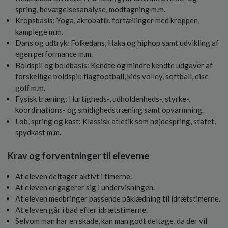
o
spring, bevægelsesanalyse, modtagning m.m.
l
Kropsbasis: Yoga, akrobatik, fortællinger med kroppen,
d
kamplege m.m.
e
Dans og udtryk: Folkedans, Haka og hiphop samt udvikling af
t
egen performance m.m.
Boldspil og boldbasis: Kendte og mindre kendte udgaver af
forskellige boldspil: flagfootball, kids volley, softball, disc
golf m.m.
Fysisk træning: Hurtigheds-, udholdenheds-, styrke-,
koordinations- og smidighedstræning samt opvarmning.
Løb, spring og kast: Klassisk atletik som højdespring, stafet,
spydkast m.m.
Krav og forventninger til eleverne
At eleven deltager aktivt i timerne.
At eleven engagerer sig i undervisningen.
At eleven medbringer passende påklædning til idrætstimerne.
At eleven går i bad efter idrætstimerne.
Selvom man har en skade, kan man godt deltage, da der vil