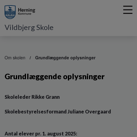
Vildbjerg Skole
G
å
Om skolen
Grundlæggende oplysninger
t
i
Grundlæggende oplysninger
l
h
o
v
Skoleleder Rikke Grann
e
d
Skolebestyrelsesformand Juliane Overgaard
i
n
d
h
Antal elever pr. 1. august 2025: