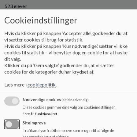
o
523 elever
l
d
Cookieindstillinger
e
Antal medarbejdere pr. 1. august 2025
t
Hvis du klikker på knappen ’Accepter alle’, godkender du, at
80 medarbejdere
vi sætter cookies til brug for statistik.
Hvis du klikker på knappen ’Kun nødvendige,’ sætter vi ikke
cookies til statistik – vi benytter dog en cookie for at huske
dit valg.
Om selve skolen
Klikker du på ’Gem valgte’ godkender du, at vi sætter
Vildbjerg Skole er en folkeskole, der ligger i udkanten af
cookies for de kategorier du har krydset af.
Vildbjerg by.
Vildbjerg Skole holder til i moderne bygninger, som blev
Læs mere i
cookiepolitik
.
indviet i december 2007.
Skolen er opdelt i en hovedbygning med faglokaler, skoletorv
Nødvendige cookies
(altid nødvendig)
og administration. Der er desuden tre selvstændige
bygninger (klynger), der rummer henholdsvis indskoling,
Disse cookies gemmer dine valg om cookieindstillinger.
mellemtrin og overbygning.
Formål
:
Funktionalitet
De enkelte lokaler er opført og indrettet efter moderne
SiteImprove
standarder. De er velforsynede, store og lyse lokaler, hvor der
Trafikanalyse fra Siteimprove som bruges til at følge de
er god plads til de mange aktiviteter, der foregår i en dansk