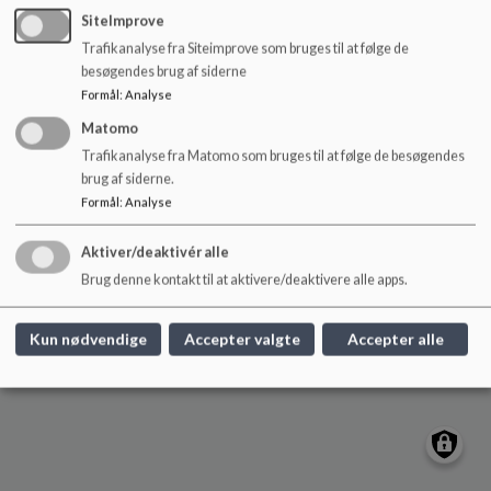
o
vildbjerg.skole@herning.dk
SiteImprove
l
Trafikanalyse fra Siteimprove som bruges til at følge de
+45 96 28 77 00
d
besøgendes brug af siderne
e
EAN NR.
5798005550778
Formål
:
Analyse
t
Tilgængelighedserklæring
Matomo
Sitemap
Trafikanalyse fra Matomo som bruges til at følge de besøgendes
brug af siderne.
Formål
:
Analyse
Cookie politik
Aktiver/deaktivér alle
Brug denne kontakt til at aktivere/deaktivere alle apps.
Kun nødvendige
Accepter valgte
Accepter alle