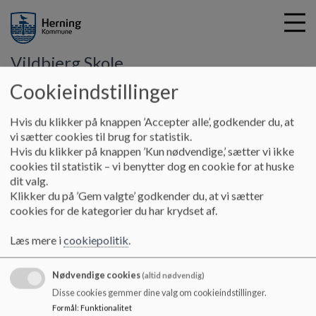
Vildbjerg Skole
Cookieindstillinger
G
Hvis du klikker på knappen ’Accepter alle’, godkender du, at
å
Kontakt
Tilgængelighedserklæring
vi sætter cookies til brug for statistik.
t
Hvis du klikker på knappen ’Kun nødvendige,’ sætter vi ikke
i
cookies til statistik – vi benytter dog en cookie for at huske
Tilgængelighedserklæring
l
dit valg.
h
Klikker du på ’Gem valgte’ godkender du, at vi sætter
o
cookies for de kategorier du har krydset af.
v
https://www.was.digst.dk/vildbjerg-skole-aula-dk
e
Læs mere i
cookiepolitik
.
d
i
Nødvendige cookies
n
(altid nødvendig)
d
VILDBJERG SKOLE
Disse cookies gemmer dine valg om cookieindstillinger.
h
Formål
:
Funktionalitet
Bjørnkærvej 2, 7480 Vildbjerg